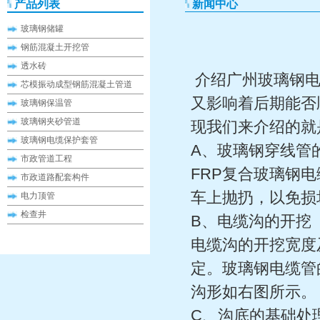
产品列表
新闻中心
玻璃钢储罐
钢筋混凝土开挖管
透水砖
介绍广州玻璃钢电
芯模振动成型钢筋混凝土管道
又影响着后期能否
玻璃钢保温管
玻璃钢夹砂管道
现我们来介绍的就
玻璃钢电缆保护套管
A、玻璃钢穿线管
市政管道工程
FRP复合玻璃钢
市政道路配套构件
车上抛扔，以免损
电力顶管
检查井
B、电缆沟的开挖
电缆沟的开挖宽度
定。玻璃钢电缆管
沟形如右图所示。
C、沟底的基础处