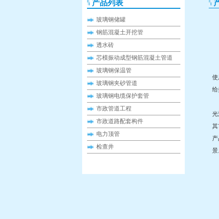
产品列表
玻璃钢储罐
钢筋混凝土开挖管
透水砖
芯模振动成型钢筋混凝土管道
玻
玻璃钢保温管
使
玻璃钢夹砂管道
给
玻璃钢电缆保护套管
玻
市政管道工程
光
市政道路配套构件
其
电力顶管
产
检查井
景